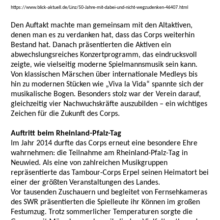
https://www.blick-aktuell.de/Linz/50-Jahre-mit-dabei-und-nicht-wegzudenken-46407.html
Den Auftakt machte man gemeinsam mit den Altaktiven,
denen man es zu verdanken hat, dass das Corps weiterhin
Bestand hat. Danach präsentierten die Aktiven ein
abwechslungsreiches Konzertprogramm, das eindrucksvoll
zeigte, wie vielseitig moderne Spielmannsmusik sein kann.
Von klassischen Märschen über internationale Medleys bis
hin zu modernen Stücken wie „Viva la Vida“ spannte sich der
musikalische Bogen. Besonders stolz war der Verein darauf,
gleichzeitig vier Nachwuchskräfte auszubilden – ein wichtiges
Zeichen für die Zukunft des Corps.
Auftritt beim Rheinland-Pfalz-Tag
Im Jahr 2014 durfte das Corps erneut eine besondere Ehre
wahrnehmen: die Teilnahme am Rheinland-Pfalz-Tag in
Neuwied. Als eine von zahlreichen Musikgruppen
repräsentierte das Tambour-Corps Erpel seinen Heimatort bei
einer der größten Veranstaltungen des Landes.
Vor tausenden Zuschauern und begleitet von Fernsehkameras
des SWR präsentierten die Spielleute ihr Können im großen
Festumzug. Trotz sommerlicher Temperaturen sorgte die