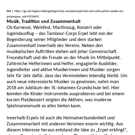
Bild 1: https://ga.de/region/siebengebirge/kreis-neuwied/erpel-hat-nach-zehn-jahren-wieder-ein-
prinzenpaar_aid-43556645
Musik, Tradition und Zusammenhalt
Ob Karneval, Weinfest, Martinszug, Konzert oder
Jugendausflug – das Tambour-Corps Erpel lebt von der
Begeisterung seiner Mitglieder und dem starken
Zusammenhalt innerhalb des Vereins. Neben den
musikalischen Auftritten stehen seit jeher Gemeinschaft,
Freundschaft und die Freude an der Musik im Mittelpunkt.
Zahlreiche Helferinnen und Helfer, engagierte Ausbilder,
Jugendleiter und aktive Musikerinnen und Musiker sorgen
Jahr für Jahr dafür, dass das Vereinsleben lebendig bleibt. Um
auch neue interessierte Musiker zu gewinnen, nahm man
2018 am Jubiläum der St.-Johannes-Grundschule teil. Hier
konnten die Kinder Instrumente ausprobieren und bei einem
kurzen Platzkonzert zeigten die Aktiven, was moderne
Spielmannsmusik so alles bieten kann.
Innerhalb Erpels ist auch die Heimatverbundenheit und
Zusammenarbeit mit anderen Vereinen enorm wichtig. Aus
diesem Interesse heraus entstand die Idee zu „Erpel erklingt“,