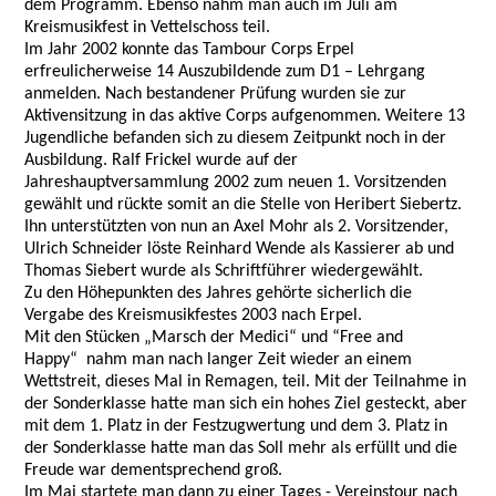
dem Programm. Ebenso nahm man auch im Juli am
Kreismusikfest in Vettelschoss teil.
Im Jahr 2002 konnte das Tambour Corps Erpel
erfreulicherweise 14 Auszubildende zum D1 – Lehrgang
anmelden. Nach bestandener Prüfung wurden sie zur
Aktivensitzung in das aktive Corps aufgenommen. Weitere 13
Jugendliche befanden sich zu diesem Zeitpunkt noch in der
Ausbildung. Ralf Frickel wurde auf der
Jahreshauptversammlung 2002 zum neuen 1. Vorsitzenden
gewählt und rückte somit an die Stelle von Heribert Siebertz.
Ihn unterstützten von nun an Axel Mohr als 2. Vorsitzender,
Ulrich Schneider löste Reinhard Wende als Kassierer ab und
Thomas Siebert wurde als Schriftführer wiedergewählt.
Zu den Höhepunkten des Jahres gehörte sicherlich die
Vergabe des Kreismusikfestes 2003 nach Erpel.
Mit den Stücken „Marsch der Medici“ und “Free and
Happy“ nahm man nach langer Zeit wieder an einem
Wettstreit, dieses Mal in Remagen, teil. Mit der Teilnahme in
der Sonderklasse hatte man sich ein hohes Ziel gesteckt, aber
mit dem 1. Platz in der Festzugwertung und dem 3. Platz in
der Sonderklasse hatte man das Soll mehr als erfüllt und die
Freude war dementsprechend groß.
Im Mai startete man dann zu einer Tages - Vereinstour nach