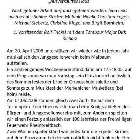
„
Ausverkauftes Haus“
Nach getaner Arbeit darf auch gefeiert werden. (von links
nach rechts: Sabine Stöcker, Melanie Woelk, Christina Engels,
Michael Siebertz, Christine Riegel und Birgit Bornheim)
1. Vorsitzender Ralf Frickel mit dem Tambour Major Dirk
Richarz
Am 30. April 2008 unterstützen wir wieder wie in jedem Jahr
musikalisch den Junggesellenverein beim Maibaum
aufstellen.
Ein anstrengendes Wochenende stand dann am 17./18.05. auf
dem Programm wo man Samstags ein Platzkonzert anlässlich
des Sommerfestes der Erpeler Grundschule spielte und
Sonntags zum Musikfest der Merkenicher Musketiere (bei
Köln) reiste.
Am 01.06.2008 standen gleich zwei Auftritte auf dem
Terminplan. Zum Einen wirkte man beim Königsschießen des
Bürger- und Junggesellenvereins mit, zum Anderen spielten
wir einen Festzug anlässlich der 100 Jahrfeier der Freiwilligen
Feuerwehr Rheinbreitbach.
Zwei Wochen später stand wie jedes Jahr die Erpeler Kirmes
auf dem Programm bei der wir natürlich nicht fehlen durften.