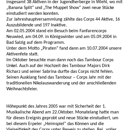
insgesamt 38 Aktiven in der Jugendherberge in Wiehl, wo mit
„Banana Split“ und „The Muppet Show“ zwei neue Stücke
einstudiert werden konnten.
Zur Jahreshauptversammlung zählte das Corps 44 Aktive, 16
Auszubildende und 197 Inaktive.
Am 02.05.2004 stand ein Besuch beim Fanfarencorps
Neuwied, am 04.09. in Königswinter und am 05.09.2004 in
Bad Salzig auf dem Programm.
Unter dem Motto „Piraten“ fand dann am 10.07.2004 unsere
Aktivenfete statt.
Im Oktober besuchte man dann noch das Tambour Corps
Unkel. Auch auf der Hochzeit des Tambour Majors Dirk
Richarz und seiner Sabrina durfte das Corps nicht fehlen.
Seinen Ausklang fand das Tambour – Corps Jahr mit der
traditionellen Nikolauswanderung und der anschließenden
Weihnachtsfeier.
Höhepunkt des Jahres 2005 war mit Sicherheit der 1.
Musikalische Abend am 22.Oktober. Monatelang hatte man
für dieses Ereignis geprobt und neue Stücke einstudiert, um
bei diesem Erpeler „Heimspiel“ das Können und die
Vielseitigkeit des Corps unter Beweis zu stellen. Bei „voller