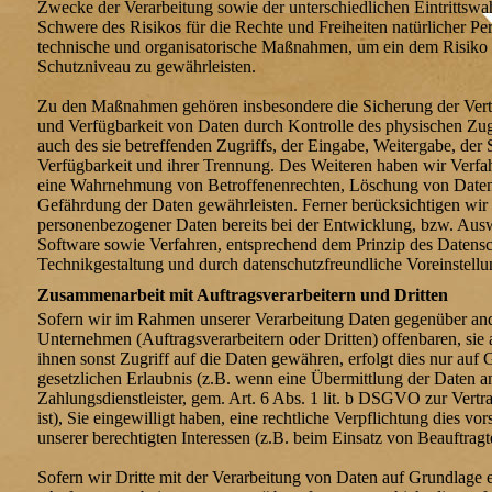
Zwecke der Verarbeitung sowie der unterschiedlichen Eintrittswa
Schwere des Risikos für die Rechte und Freiheiten natürlicher Pe
technische und organisatorische Maßnahmen, um ein dem Risiko
Schutzniveau zu gewährleisten.
Zu den Maßnahmen gehören insbesondere die Sicherung der Vertrau
und Verfügbarkeit von Daten durch Kontrolle des physischen Zug
auch des sie betreffenden Zugriffs, der Eingabe, Weitergabe, der
Verfügbarkeit und ihrer Trennung. Des Weiteren haben wir Verfahr
eine Wahrnehmung von Betroffenenrechten, Löschung von Daten
Gefährdung der Daten gewährleisten. Ferner berücksichtigen wir
personenbezogener Daten bereits bei der Entwicklung, bzw. Au
Software sowie Verfahren, entsprechend dem Prinzip des Datens
Technikgestaltung und durch datenschutzfreundliche Voreinstel
Zusammenarbeit mit Auftragsverarbeitern und Dritten
Sofern wir im Rahmen unserer Verarbeitung Daten gegenüber an
Unternehmen (Auftragsverarbeitern oder Dritten) offenbaren, sie 
ihnen sonst Zugriff auf die Daten gewähren, erfolgt dies nur auf 
gesetzlichen Erlaubnis (z.B. wenn eine Übermittlung der Daten an
Zahlungsdienstleister, gem. Art. 6 Abs. 1 lit. b DSGVO zur Vertra
ist), Sie eingewilligt haben, eine rechtliche Verpflichtung dies vo
unserer berechtigten Interessen (z.B. beim Einsatz von Beauftragt
Sofern wir Dritte mit der Verarbeitung von Daten auf Grundlage e