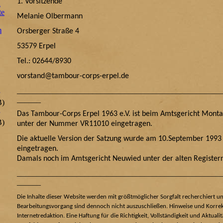
1. Vorsitzende
n
te
Melanie Olbermann
m
Orsberger Straße 4
53579 Erpel
Tel.: 02644/8930
vorstand@tambour-corps-erpel.de
___________________________________________________
______
B)
Das Tambour-Corps Erpel 1963 e.V. ist beim Amtsgericht Mont
B)
unter der Nummer VR11010 eingetragen.
Die aktuelle Version der Satzung wurde am 10.September 1993 
eingetragen.
Damals noch im Amtsgericht Neuwied unter der alten Regist
___________________________________________________
______
Die Inhalte dieser Website werden mit größtmöglicher Sorgfalt recherchiert u
Bearbeitungsvorgang sind dennoch nicht auszuschließen. Hinweise und Korrekt
Internetredaktion. Eine Haftung für die Richtigkeit, Vollständigkeit und Aktuali