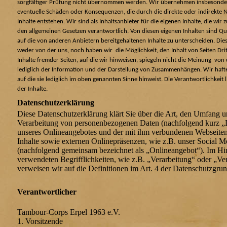
sorgfältiger Prüfung nicht übernommen werden. Wir übernehmen insbesondere
eventuelle Schäden oder Konsequenzen, die durch die direkte oder indirekte
Inhalte entstehen. Wir sind als Inhaltsanbieter für die eigenen Inhalte, die wir
den allgemeinen Gesetzen verantwortlich. Von diesen eigenen Inhalten sind Qu
auf die von anderen Anbietern bereitgehaltenen Inhalte zu unterscheiden. Di
weder von der uns, noch haben wir die Möglichkeit, den Inhalt von Seiten Drit
Inhalte fremder Seiten, auf die wir hinweisen, spiegeln nicht die Meinung von
lediglich der Information und der Darstellung von Zusammenhängen. Wir hafte
auf die sie lediglich im oben genannten Sinne hinweist. Die Verantwortlichkeit l
der Inhalte.
Datenschutzerklärung
Diese Datenschutzerklärung klärt Sie über die Art, den Umfang 
Verarbeitung von personenbezogenen Daten (nachfolgend kurz „
unseres Onlineangebotes und der mit ihm verbundenen Webseite
Inhalte sowie externen Onlinepräsenzen, wie z.B. unser Social Me
(nachfolgend gemeinsam bezeichnet als „Onlineangebot“). Im Hin
verwendeten Begrifflichkeiten, wie z.B. „Verarbeitung“ oder „Ve
verweisen wir auf die Definitionen im Art. 4 der Datenschutzg
Verantwortlicher
Tambour-Corps Erpel 1963 e.V.
1. Vorsitzende