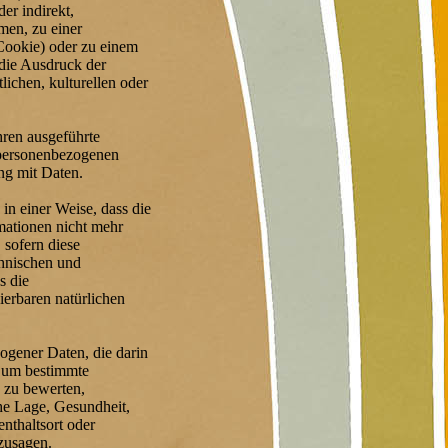
der indirekt,
men, zu einer
Cookie) oder zu einem
die Ausdruck der
lichen, kulturellen oder
hren ausgeführte
personenbezogenen
ng mit Daten.
n einer Weise, dass die
mationen nicht mehr
 sofern diese
chnischen und
s die
ierbaren natürlichen
zogener Daten, die darin
, um bestimmte
, zu bewerten,
che Lage, Gesundheit,
enthaltsort oder
rzusagen.