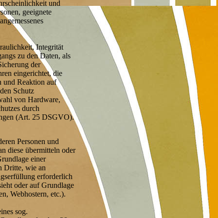
hrscheinlichkeit und
rsonen, geeignete
 angemessenes
lichkeit, Integrität
angs zu den Daten, als
 Sicherung der
en eingerichtet, die
 und Reaktion auf
 den Schutz
swahl von Hardware,
chutzes durch
lungen (Art. 25 DSGVO).
deren Personen und
an diese übermitteln oder
Grundlage einer
 Dritte, wie an
gserfüllung erforderlich
rsieht oder auf Grundlage
en, Webhostern, etc.).
ines sog.