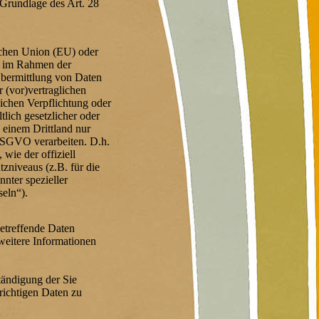
 Grundlage des Art. 28
schen Union (EU) oder
s im Rahmen der
Übermittlung von Daten
r (vor)vertraglichen
lichen Verpflichtung oder
tlich gesetzlicher oder
n einem Drittland nur
 DSGVO verarbeiten. D.h.
wie der offiziell
zniveaus (z.B. für die
nter spezieller
seln“).
betreffende Daten
weitere Informationen
tändigung der Sie
richtigen Daten zu