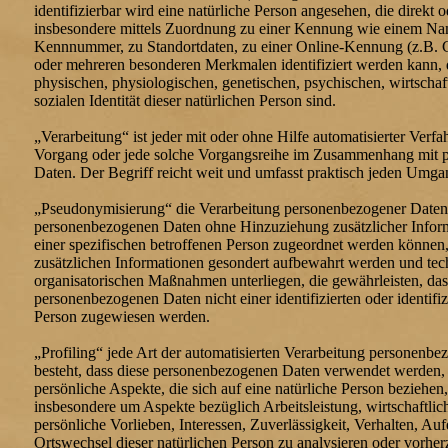
identifizierbar wird eine natürliche Person angesehen, die direkt o
insbesondere mittels Zuordnung zu einer Kennung wie einem Na
Kennnummer, zu Standortdaten, zu einer Online-Kennung (z.B. 
oder mehreren besonderen Merkmalen identifiziert werden kann, 
physischen, physiologischen, genetischen, psychischen, wirtschaft
sozialen Identität dieser natürlichen Person sind.
„Verarbeitung“ ist jeder mit oder ohne Hilfe automatisierter Verfa
Vorgang oder jede solche Vorgangsreihe im Zusammenhang mit 
Daten. Der Begriff reicht weit und umfasst praktisch jeden Umga
„Pseudonymisierung“ die Verarbeitung personenbezogener Daten i
personenbezogenen Daten ohne Hinzuziehung zusätzlicher Infor
einer spezifischen betroffenen Person zugeordnet werden können,
zusätzlichen Informationen gesondert aufbewahrt werden und te
organisatorischen Maßnahmen unterliegen, die gewährleisten, das
personenbezogenen Daten nicht einer identifizierten oder identifiz
Person zugewiesen werden.
„Profiling“ jede Art der automatisierten Verarbeitung personenbe
besteht, dass diese personenbezogenen Daten verwendet werden
persönliche Aspekte, die sich auf eine natürliche Person beziehen
insbesondere um Aspekte bezüglich Arbeitsleistung, wirtschaftli
persönliche Vorlieben, Interessen, Zuverlässigkeit, Verhalten, Auf
Ortswechsel dieser natürlichen Person zu analysieren oder vorhe