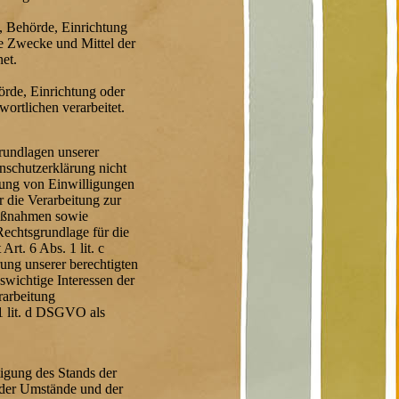
n, Behörde, Einrichtung
ie Zwecke und Mittel der
et.
hörde, Einrichtung oder
ortlichen verarbeitet.
rundlagen unserer
nschutzerklärung nicht
lung von Einwilligungen
r die Verarbeitung zur
Maßnahmen sowie
Rechtsgrundlage für die
Art. 6 Abs. 1 lit. c
ng unserer berechtigten
nswichtige Interessen der
rarbeitung
1 lit. d DSGVO als
igung des Stands der
 der Umstände und der