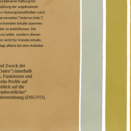
 keinerlei Haftung für
 Nutzung der angebotenen
 zur Nutzung bereithalten nach
erverweise ("externe Links")
ese fremden Inhalte stammen
ter zu beeinflussen. Die
 uns wider, sondern dienen
n nicht für fremde Inhalte,
iegt alleine bei dem Anbieter
und Zweck der
Daten“) innerhalb
n, Funktionen und
dia Profile auf
blick auf die
rantwortlicher“
rundverordnung (DSGVO).