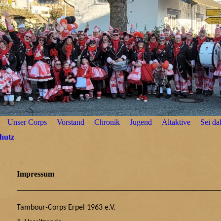
Unser Corps
Vorstand
Chronik
Jugend
Altaktive
Sei da
hutz
Impressum
Tambour-Corps Erpel 1963 e.V.