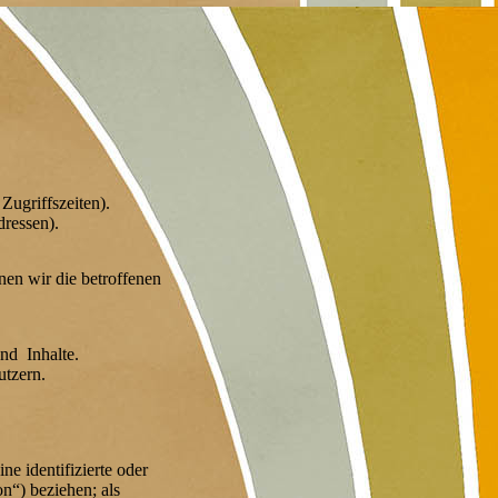
Zugriffszeiten).
ressen).
en wir die betroffenen
nd Inhalte.
tzern.
ne identifizierte oder
on“) beziehen; als