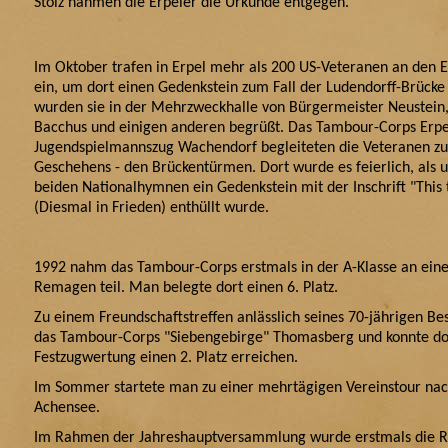
Stolz nahmen die Erpeler die Urkunde entgegen.
Im Oktober trafen in Erpel mehr als 200 US-Veteranen an den 
ein, um dort einen Gedenkstein zum Fall der Ludendorff-Brücke 
wurden sie in der Mehrzweckhalle von Bürgermeister Neustein
Bacchus und einigen anderen begrüßt. Das Tambour-Corps Erpe
Jugendspielmannszug Wachendorf begleiteten die Veteranen zu
Geschehens - den Brückentürmen. Dort wurde es feierlich, als 
beiden Nationalhymnen ein Gedenkstein mit der Inschrift "This 
(Diesmal in Frieden) enthüllt wurde.
1992 nahm das Tambour-Corps erstmals in der A-Klasse an eine
Remagen teil. Man belegte dort einen 6. Platz.
Zu einem Freundschaftstreffen anlässlich seines 70-jährigen B
das Tambour-Corps "Siebengebirge" Thomasberg und konnte dor
Festzugwertung einen 2. Platz erreichen.
Im Sommer startete man zu einer mehrtägigen Vereinstour nac
Achensee.
I
m Rahmen der Jahreshauptversammlung wurde erstmals die R