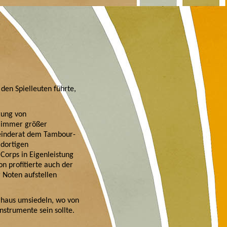
den Spielleuten führte,
gung von
t immer größer
einderat dem Tambour-
 dortigen
orps in Eigenleistung
n profitierte auch der
 Noten aufstellen
rhaus umsiedeln, wo von
strumente sein sollte.