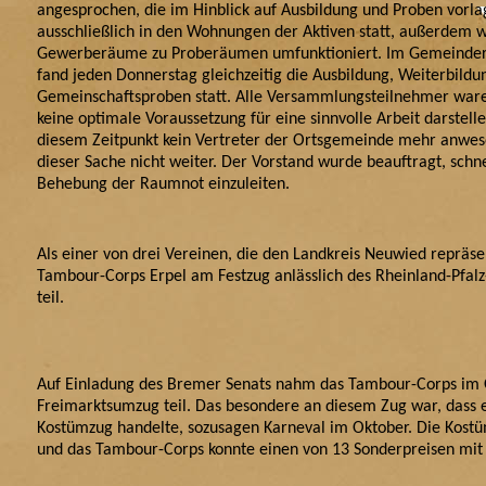
angesprochen, die im Hinblick auf Ausbildung und Proben vorl
ausschließlich in den Wohnungen der Aktiven statt, außerdem 
Gewerberäume zu Proberäumen umfunktioniert. Im Gemeinde
fand jeden Donnerstag gleichzeitig die Ausbildung, Weiterbildu
Gemeinschaftsproben statt. Alle Versammlungsteilnehmer waren 
keine optimale Voraussetzung für eine sinnvolle Arbeit darstell
diesem Zeitpunkt kein Vertreter der Ortsgemeinde mehr anwe
dieser Sache nicht weiter. Der Vorstand wurde beauftragt, schne
Behebung der Raumnot einzuleiten.
Als einer von drei Vereinen, die den Landkreis Neuwied repräs
Tambour-Corps Erpel am Festzug anlässlich des Rheinland-Pfal
teil.
Auf Einladung des Bremer Senats nahm das Tambour-Corps im
Freimarktsumzug teil. Das besondere an diesem Zug war, dass e
Kostümzug handelte, sozusagen Karneval im Oktober. Die Kost
und das Tambour-Corps konnte einen von 13 Sonderpreisen mi