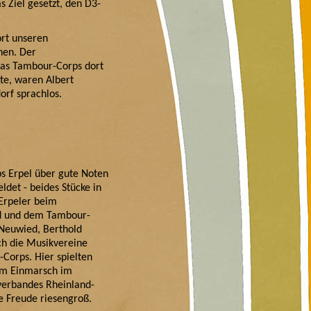
s Ziel gesetzt, den D3-
ort unseren
hen. Der
 das Tambour-Corps dort
te, waren Albert
rf sprachlos.
s Erpel über gute Noten
det - beides Stücke in
 Erpeler beim
d und dem Tambour-
 Neuwied, Berthold
ich die Musikvereine
orps. Hier spielten
dem Einmarsch im
kverbandes Rheinland-
ie Freude riesengroß.