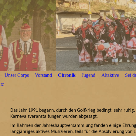
Unser Corps
Vorstand
Chronik
Jugend
Altaktive
Sei d
tz
Das Jahr 1991 begann, durch den Golfkrieg bedingt, sehr ruhig. 
Karnevalsveranstaltungen wurden abgesagt.
Im Rahmen der Jahreshauptversammlung fanden einige Ehrungen 
langjähriges aktives Musizieren, teils für die Absolvierung von