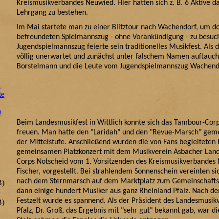
Kreismusikverbandes Neuwied. Hier hatten sich z. B. 6 Aktive da
Lehrgang zu bestehen.
Im Mai startete man zu einer Blitztour nach Wachendorf, um d
befreundeten Spielmannszug - ohne Vorankündigung - zu besuc
Jugendspielmannszug feierte sein traditionelles Musikfest. Als
völlig unerwartet und zunächst unter falschem Namen auftauch
Borstelmann und die Leute vom Jugendspielmannszug Wachendo
n
te
m
Beim Landesmusikfest in Wittlich konnte sich das Tambour-Corp
freuen. Man hatte den "Laridah" und den "Revue-Marsch" gemel
der Mittelstufe. Anschließend wurden die von Fans begleiteten
gemeinsamen Platzkonzert mit dem Musikverein Asbacher Lan
Corps Notscheid vom 1. Vorsitzenden des Kreismusikverbandes
Fischer, vorgestellt. Bei strahlendem Sonnenschein vereinten s
nach dem Sternmarsch auf dem Marktplatz zum Gemeinschafts-C
B)
dann einige hundert Musiker aus ganz Rheinland Pfalz. Nach 
Festzelt wurde es spannend. Als der Präsident des Landesmusi
B)
Pfalz, Dr. Groß, das Ergebnis mit "sehr gut" bekannt gab, war d