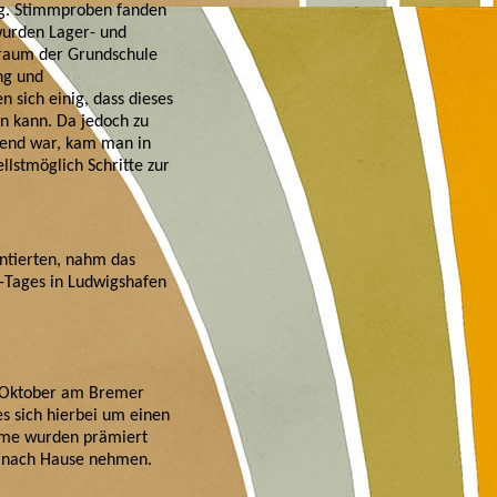
ag. Stimmproben fanden
wurden Lager- und
raum der Grundschule
ng und
sich einig, dass dieses
en kann. Da jedoch zu
send war, kam man in
llstmöglich Schritte zur
entierten, nahm das
z-Tages in Ludwigshafen
 Oktober am Bremer
s sich hierbei um einen
üme wurden prämiert
t nach Hause nehmen.