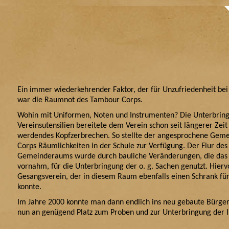
Ein immer wiederkehrender Faktor, der für Unzufriedenheit bei 
war die Raumnot des Tambour Corps.
Wohin mit Uniformen, Noten und Instrumenten? Die Unterbrin
Vereinsutensilien bereitete dem Verein schon seit längerer Zei
werdendes Kopfzerbrechen. So stellte der angesprochene Gem
Corps Räumlichkeiten in der Schule zur Verfügung. Der Flur des
Gemeinderaums wurde durch bauliche Veränderungen, die das C
vornahm, für die Unterbringung der o. g. Sachen genutzt. Hiervo
Gesangsverein, der in diesem Raum ebenfalls einen Schrank für
konnte.
Im Jahre 2000 konnte man dann endlich ins neu gebaute Bürge
nun an genügend Platz zum Proben und zur Unterbringung der In