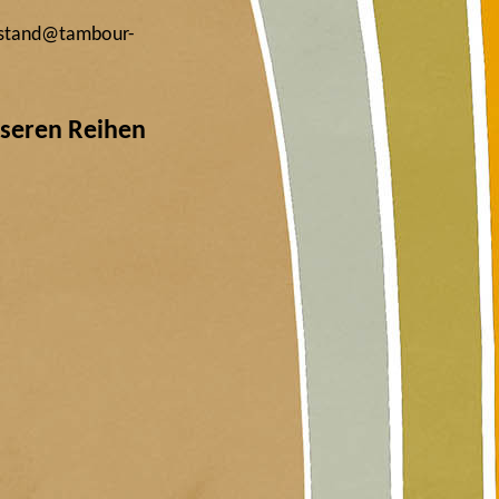
vorstand@tambour-
nseren Reihen