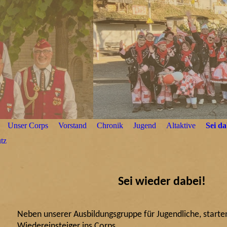
Unser Corps
Vorstand
Chronik
Jugend
Altaktive
Sei da
tz
Sei wieder dabei!
Neben unserer Ausbildungsgruppe für Jugendliche, starte
Wiedereinsteiger ins Corps.